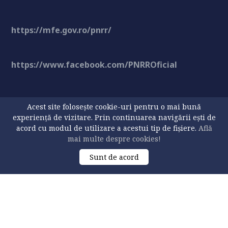
https://mfe.gov.ro/pnrr/
https://www.facebook.com/PNRROficial
CONTACT
Acest site folosește cookie-uri pentru o mai bună
experiență de vizitare. Prin continuarea navigării ești de
acord cu modul de utilizare a acestui tip de fișiere.
Află
mai multe despre cookies!
Universitatea „Ștefan cel Mare” din Suceava
Str. Universității 13, 720229 Suceava, România
Sunt de acord
Tel:
+40 230 216 147
Fax:
+40 230 520 080
Email:
rectorat@usv.ro
GPS:
47° 38′ 29.03″ N | 26° 14′ 45.54″ E