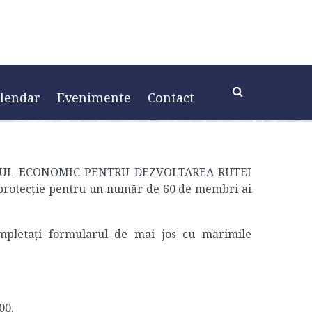
de protectie grup
p tinta 2025-2026
lendar
Evenimente
Contact
DIUL ECONOMIC PENTRU DEZVOLTAREA RUTEI
otecție pentru un număr de 60 de membri ai
ompletați formularul de mai jos cu mărimile
00.