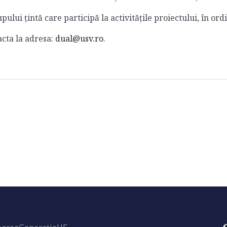
lui țintă care participă la activitățile proiectului, în ordi
acta la adresa:
dual@usv.ro
.