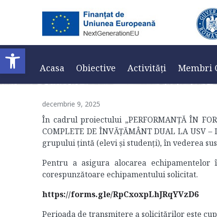
Anunț completare
Deschide bara de unelte
Home
/
Anunțuri
Acasa
Obiective
Activități
Membri 
decembrie 9, 2025
În cadrul proiectului „PERFORMANȚĂ ÎN
COMPLETE DE ÎNVĂȚĂMÂNT DUAL LA USV – DUAL
grupului țintă (elevi și studenți), în vederea sus
Pentru a asigura alocarea echipamentelor î
corespunzătoare echipamentului solicitat.
https://forms.gle/RpCxoxpLhJRqYVzD6
Perioada de transmitere a solicitărilor este cu