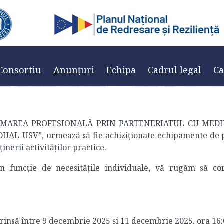
 formular echipamente 
tinta 2025-2026
/
Anunț completare formular echipamente de protectie gru
Consortiu
Anunțuri
Echipa
Cadrul legal
Ca
 FORMAREA PROFESIONALĂ PRIN PARTENERIATUL CU ME
-USV”, urmează să fie achiziționate echipamente de pr
ținerii activităților practice.
n funcție de necesitățile individuale, vă rugăm să c
prinsă între 9 decembrie 2025 și 11 decembrie 2025, ora 16: