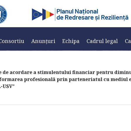
IESC si FIMAR pentru aco
financiar 20-02-2026
Lista studenti FIESC si FIMAR pentru acordarea de sprijin 
Consortiu
Anunțuri
Echipa
Cadrul legal
Ca
le de acordare a stimulentului financiar pentru diminu
 formarea profesională prin parteneriatul cu mediul 
L-USV”