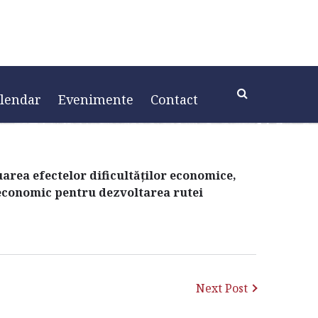
rdarea de sprijin
financiar 20-02-2026
lendar
Evenimente
Contact
area efectelor dificultăților economice,
economic pentru dezvoltarea rutei
Next Post