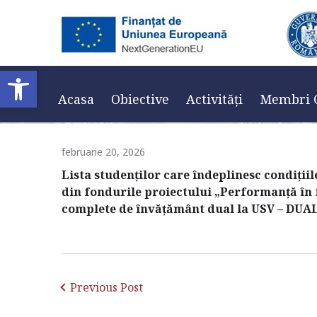
Lista studenti F
Deschide bara de unelte
Home
/
Anunțuri
/
Acasa
Obiective
Activități
Membri 
februarie 20, 2026
Lista studenților care îndeplinesc condiții
din fondurile proiectului „Performanță în
complete de învățământ dual la USV – DUA
Previous Post